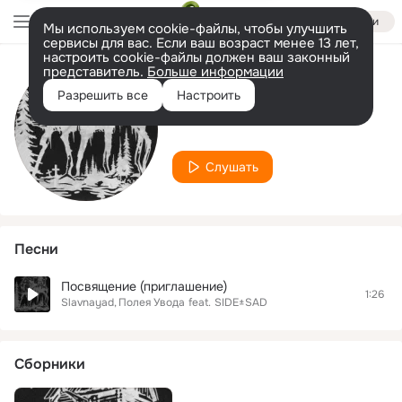
Войти
Мы используем cookie-файлы, чтобы улучшить
сервисы для вас. Если ваш возраст менее 13 лет,
настроить cookie-файлы должен ваш законный
представитель.
Больше информации
Исполнитель
Разрешить все
Настроить
SIDE±SAD
Слушать
Песни
Посвящение (приглашение)
1:26
Slavnayad
Полея Увода
feat.
SIDE±SAD
Сборники