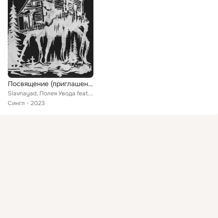
Посвящение (приглашение)
Slavnayad, Полея Увода feat. SIDE±SAD
Сингл
2023