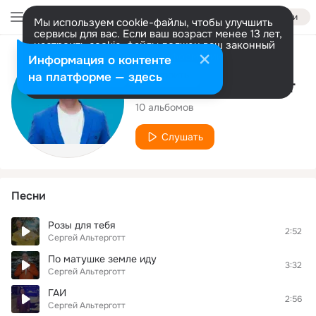
Войти
Мы используем cookie-файлы, чтобы улучшить
сервисы для вас. Если ваш возраст менее 13 лет,
настроить cookie-файлы должен ваш законный
представитель.
Больше информации
Исполнитель
Информация о контенте
Разрешить все
Настроить
на платформе — здесь
Сергей Альтерготт
10 альбомов
Слушать
Песни
Розы для тебя
2:52
Сергей Альтерготт
По матушке земле иду
3:32
Сергей Альтерготт
ГАИ
2:56
Сергей Альтерготт