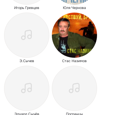
Игорь Гревцев
Юля Чернова
Э.Сычев
Стас Назимов
Эдуард Сычёв
Погранцы