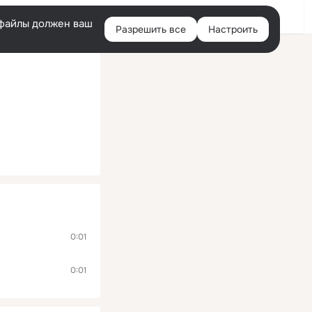
Помощь
Войти
й
e-файлы должен ваш
Разрешить все
Настроить
Правая
колонка
0:01
0:01