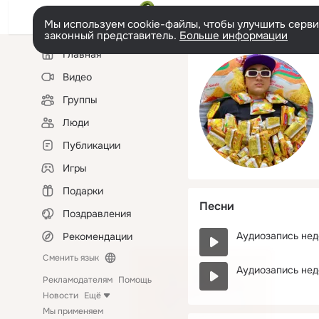
Мы используем cookie-файлы, чтобы улучшить сервис
законный представитель.
Больше информации
Левая
Главная
колонка
Видео
Группы
Люди
Публикации
Игры
Подарки
Песни
Поздравления
Аудиозапись нед
Рекомендации
Сменить язык
Аудиозапись нед
Рекламодателям
Помощь
Новости
Ещё
Мы применяем