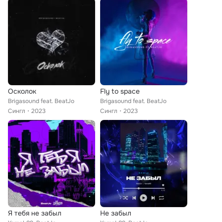
Осколок
Fly to space
Brigasound feat. BeatJo
Brigasound feat. BeatJo
Сингл
2023
Сингл
2023
Я тебя не забыл
Не забыл