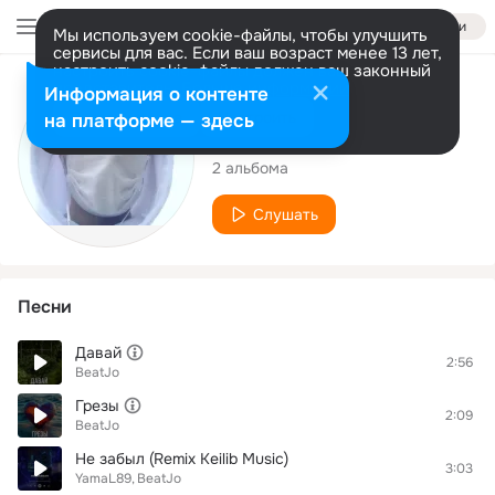
Войти
Мы используем cookie-файлы, чтобы улучшить
сервисы для вас. Если ваш возраст менее 13 лет,
настроить cookie-файлы должен ваш законный
представитель.
Больше информации
Исполнитель
Информация о контенте
Разрешить все
Настроить
на платформе — здесь
BeatJo
2 альбома
Слушать
Песни
Давай
2:56
BeatJo
Грезы
2:09
BeatJo
Не забыл (Remix Keilib Music)
3:03
YamaL89
BeatJo