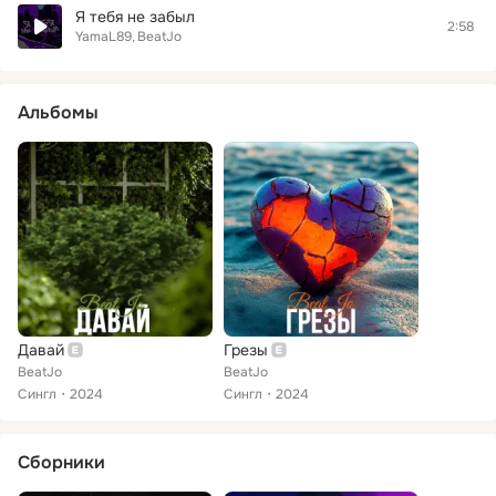
Я тебя не забыл
2:58
YamaL89
BeatJo
Альбомы
Давай
Грезы
BeatJo
BeatJo
Сингл
2024
Сингл
2024
Сборники