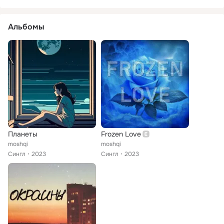
Альбомы
Планеты
Frozen Love
moshqi
moshqi
Сингл
2023
Сингл
2023