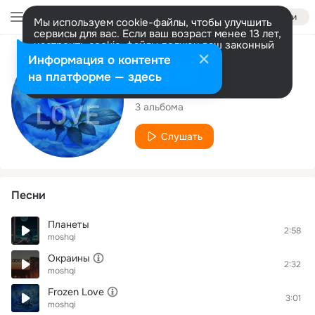
Войти
Мы используем cookie-файлы, чтобы улучшить
сервисы для вас. Если ваш возраст менее 13 лет,
настроить cookie-файлы должен ваш законный
представитель.
Больше информации
Исполнитель
Информация о контенте
Разрешить все
Настроить
на платформе — здесь
moshqi
3 альбома
Слушать
Песни
Планеты
2:58
moshqi
Окраины
2:32
moshqi
Frozen Love
3:01
moshqi