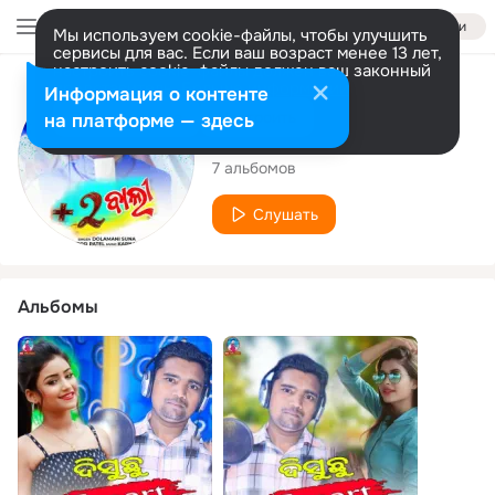
Войти
Мы используем cookie-файлы, чтобы улучшить
сервисы для вас. Если ваш возраст менее 13 лет,
настроить cookie-файлы должен ваш законный
представитель.
Больше информации
Исполнитель
Информация о контенте
Разрешить все
Настроить
на платформе — здесь
Dolamani Suna
7 альбомов
Слушать
Альбомы