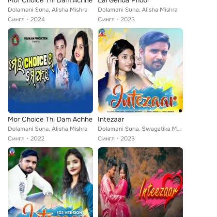
Mor Choice Thi Dam Achhe
Lal Genda Phool
Dolamani Suna, Alisha Mishra
Dolamani Suna, Alisha Mishra
Сингл
2024
Сингл
2023
Mor Choice Thi Dam Achhe
Intezaar
Dolamani Suna, Alisha Mishra
Dolamani Suna, Swagatika Mohanty
Сингл
2022
Сингл
2023