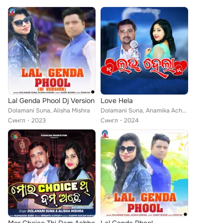
Lal Genda Phool Dj Version
Love Hela
Dolamani Suna, Alisha Mishra
Dolamani Suna, Anamika Acharya
Сингл
2023
Сингл
2024