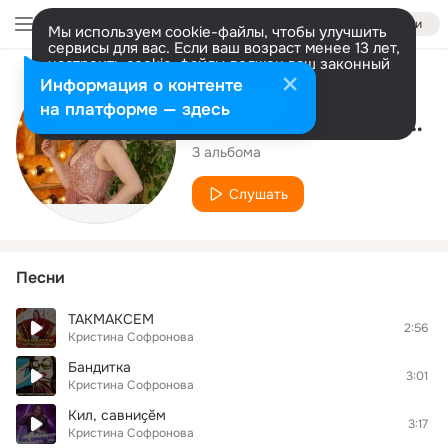
Войти
Мы используем cookie-файлы, чтобы улучшить
сервисы для вас. Если ваш возраст менее 13 лет,
настроить cookie-файлы должен ваш законный
представитель.
Больше информации
Исполнитель
Информация о контенте
Разрешить все
Настроить
на платформе — здесь
Кристина Софронова
3 альбома
Слушать
Песни
ТАКМАКСЕМ
2:56
Кристина Софронова
Бандитка
3:01
Кристина Софронова
Кил, савниҫĕм
3:17
Кристина Софронова