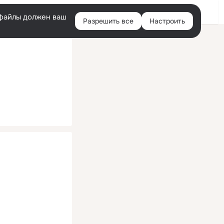
Помощь
Войти
й
e-файлы должен ваш
Разрешить все
Настроить
Правая
колонка