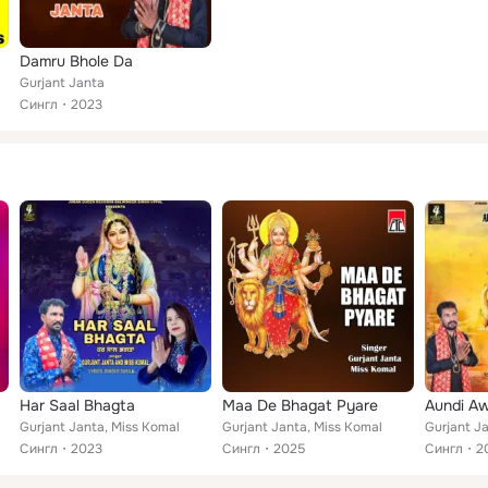
Damru Bhole Da
Gurjant Janta
Сингл
2023
Har Saal Bhagta
Maa De Bhagat Pyare
Aundi Aw
Gurjant Janta, Miss Komal
Gurjant Janta, Miss Komal
Gurjant Ja
Сингл
2023
Сингл
2025
Сингл
2