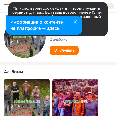
Войти
Мы используем cookie-файлы, чтобы улучшить
сервисы для вас. Если ваш возраст менее 13 лет,
настроить cookie-файлы должен ваш законный
представитель.
Больше информации
Исполнитель
Информация о контенте
Разрешить все
Настроить
на платформе — здесь
Loak
2 альбома
Слушать
Альбомы