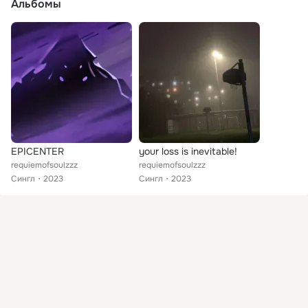
Альбомы
EPICENTER
your loss is inevitable!
requiemofsoulzzz
requiemofsoulzzz
Сингл
2023
Сингл
2023