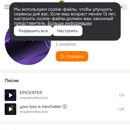
Войти
Мы используем cookie-файлы, чтобы улучшить
сервисы для вас. Если ваш возраст менее 13 лет,
настроить cookie-файлы должен ваш законный
представитель.
Больше информации
Исполнитель
Разрешить все
Настроить
requiemofsoulzzz
2 альбома
Слушать
Песни
EPICENTER
1:21
requiemofsoulzzz
your loss is inevitable!
1:24
requiemofsoulzzz