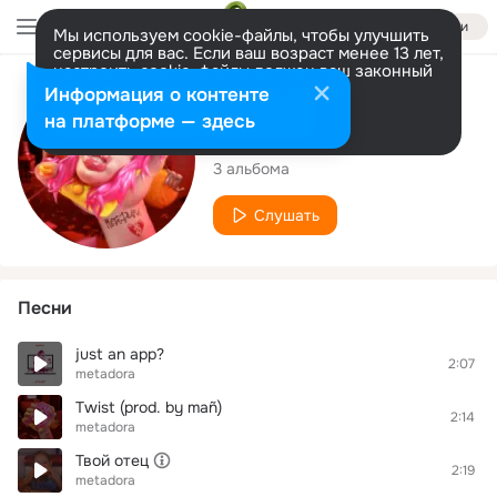
Войти
Мы используем cookie-файлы, чтобы улучшить
сервисы для вас. Если ваш возраст менее 13 лет,
настроить cookie-файлы должен ваш законный
представитель.
Больше информации
Исполнитель
Информация о контенте
Разрешить все
Настроить
на платформе — здесь
metadora
3 альбома
Слушать
Песни
just an app?
2:07
metadora
Twist (prod. by mаñ)
2:14
metadora
Твой отец
2:19
metadora