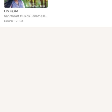
Oh Uyire
SanMozart Musics Sanath Shan feat. Ashwin Prabhu KS
Сингл
2023