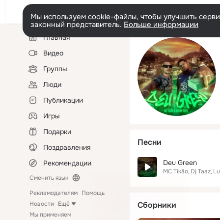
Мы используем cookie-файлы, чтобы улучшить сервис
законный представитель.
Больше информации
Левая
Главная
колонка
Видео
Группы
Люди
Публикации
Игры
Подарки
Песни
Поздравления
Deu Green
Рекомендации
MC Tikão
Dj Taaz
Lu
Сменить язык
Рекламодателям
Помощь
Новости
Ещё
Сборники
Мы применяем