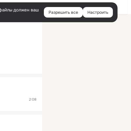
Помощь
Войти
й
e-файлы должен ваш
Разрешить все
Настроить
Правая
колонка
2:08