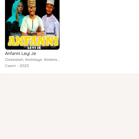
Anfanni Leyi Je
Classislam, Imololaye, Ameera Orin
Сингл
2020