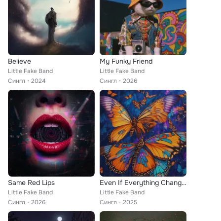
Believe
My Funky Friend
Little Fake Band
Little Fake Band
Сингл
2024
Сингл
2026
Same Red Lips
Even If Everything Changes
Little Fake Band
Little Fake Band
Сингл
2026
Сингл
2025