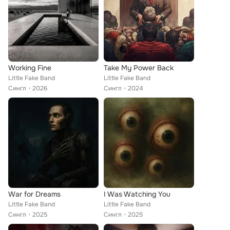
Working Fine
Take My Power Back
Little Fake Band
Little Fake Band
Сингл
2026
Сингл
2024
War for Dreams
I Was Watching You
Little Fake Band
Little Fake Band
Сингл
2025
Сингл
2025