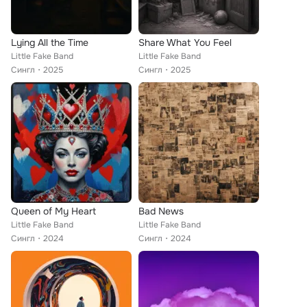
Lying All the Time
Share What You Feel
Little Fake Band
Little Fake Band
Сингл
2025
Сингл
2025
Queen of My Heart
Bad News
Little Fake Band
Little Fake Band
Сингл
2024
Сингл
2024