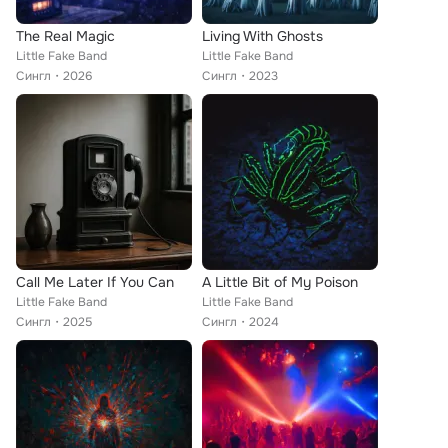
The Real Magic
Living With Ghosts
Little Fake Band
Little Fake Band
Сингл
2026
Сингл
2023
Call Me Later If You Can
A Little Bit of My Poison
Little Fake Band
Little Fake Band
Сингл
2025
Сингл
2024