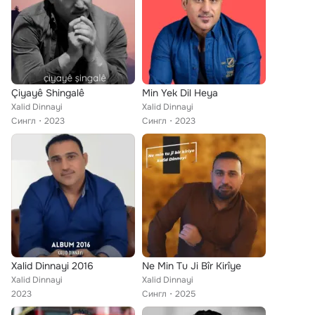
Çiyayê Shingalê
Min Yek Dil Heya
Xalid Dinnayi
Xalid Dinnayi
Сингл
2023
Сингл
2023
Xalid Dinnayi 2016
Ne Min Tu Ji Bîr Kirîye
Xalid Dinnayi
Xalid Dinnayi
2023
Сингл
2025