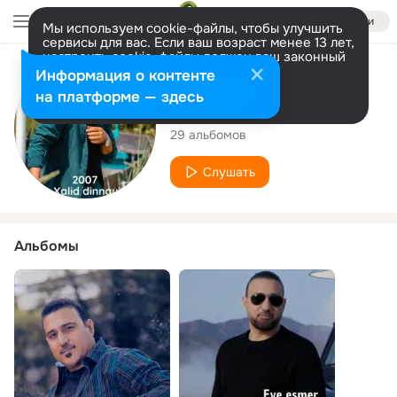
Войти
Мы используем cookie-файлы, чтобы улучшить
сервисы для вас. Если ваш возраст менее 13 лет,
настроить cookie-файлы должен ваш законный
представитель.
Больше информации
Исполнитель
Информация о контенте
Разрешить все
Настроить
на платформе — здесь
Xalid Dinnayi
29 альбомов
Слушать
Альбомы