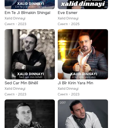
Em Te Ji Bîrnakin Shingal
Eve Esmer
Xalid Dinnayi
Xalid Dinnayi
Сингл
2023
Сингл
2025
Sed Car Min Bihêlî
Ji Bîr Kirin Yara Min
Xalid Dinnayi
Xalid Dinnayi
Сингл
2023
Сингл
2023