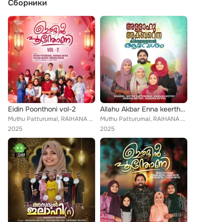
Сборники
Eidin Poonthoni vol-2
Allahu Akbar Enna keerthanathaal Avesham
Muthu Patturumal, RAIHANA MUTHU, Shifana Muthu, Farsana Muthu
Muthu Patturumal, RAIHANA MUTHU, Shifana Muthu, Farsana Muthu
2025
2025