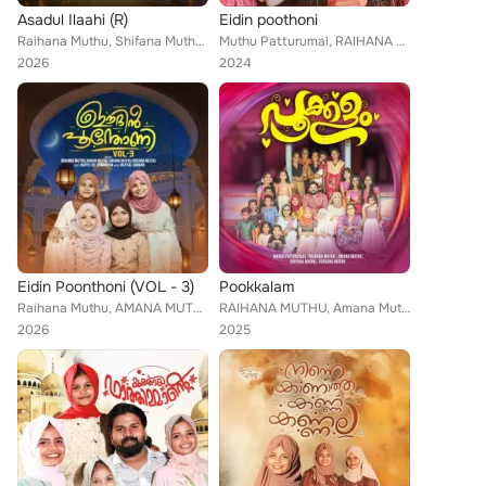
Asadul Ilaahi (R)
Eidin poothoni
Raihana Muthu, Shifana Muthu, Farsana Muthu, Moinkutty Vaidhyar
Muthu Patturumal, RAIHANA MUTHU, Shifana Muthu, Farsana Muthu, Amana Muthu
2026
2024
Eidin Poonthoni (VOL - 3)
Pookkalam
Raihana Muthu, AMANA MUTHU, Shifana Muthu, Farsana Muthu
RAIHANA MUTHU, Amana Muthu, Shifana Muthu, Farsana Muthu, Muthu Patturumal
2026
2025