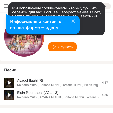
Войти
Мы используем cookie-файлы, чтобы улучшить
сервисы для вас. Если ваш возраст менее 13 лет,
настроить cookie-файлы должен ваш законный
представитель.
Больше информации
Информация о контенте
Исполнитель
Разрешить все
Настроить
на платформе — здесь
Farsana Muthu
Слушать
Песни
Asadul Ilaahi (R)
4:37
Raihana Muthu
Shifana Muthu
Farsana Muthu
Moinkutty Vaidhyar
Eidin Poonthoni (VOL - 3)
4:55
Raihana Muthu
AMANA MUTHU
Shifana Muthu
Farsana Muthu