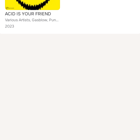
ACID IS YOUR FRIEND
Various Artists, Gasblow, PunksTapes, Sinusoidal, Eng8, DJ Slon, Semaa, Raw Takes, Olddoji, Subtraxive, BEREZA, CHP, Den Geymur,...
2023