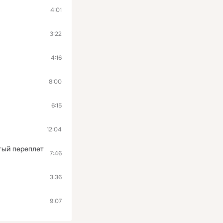
4:01
3:22
4:16
8:00
6:15
12:04
тый переплет
7:46
3:36
9:07