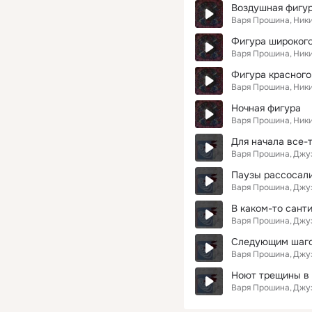
Воздушная фигур
Варя Прошина
Ник
Фигура широкого
Варя Прошина
Ник
Фигура красного 
Варя Прошина
Ник
Ночная фигура
Варя Прошина
Ник
Для начала все-т
Варя Прошина
Джу
Паузы рассосали
Варя Прошина
Джу
В каком-то сант
Варя Прошина
Джу
Следующим шаго
Варя Прошина
Джу
Ноют трещины в 
Варя Прошина
Джу