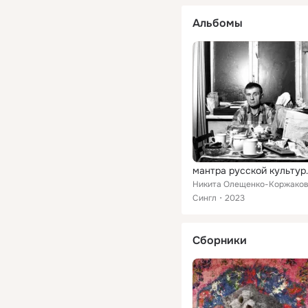
Альбомы
мантра русской к
Никита Олещенко-Коржако
Сингл
2023
Сборники