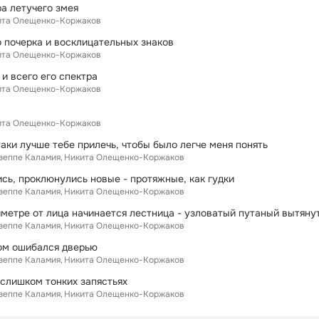
а летучего змея
ита Олещенко-Коржаков
 почерка и восклицательных знаков
ита Олещенко-Коржаков
и всего его спектра
ита Олещенко-Коржаков
ита Олещенко-Коржаков
аки лучше тебе прилечь, чтобы было легче меня понять
зеппе Каламия
Никита Олещенко-Коржаков
сь, проклюнулись новые - протяжные, как гудки
зеппе Каламия
Никита Олещенко-Коржаков
иметре от лица начинается лестница - узловатый путаный вытяну
зеппе Каламия
Никита Олещенко-Коржаков
м ошибался дверью
зеппе Каламия
Никита Олещенко-Коржаков
слишком тонких запястьях
зеппе Каламия
Никита Олещенко-Коржаков