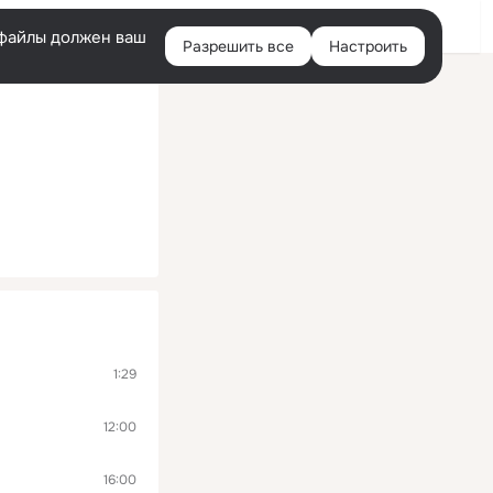
Помощь
Войти
й
e-файлы должен ваш
Разрешить все
Настроить
Правая
колонка
1:29
12:00
16:00