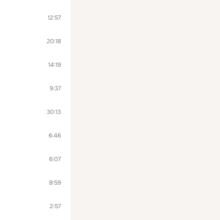
12:57
20:18
14:19
9:37
30:13
6:46
6:07
8:59
2:57