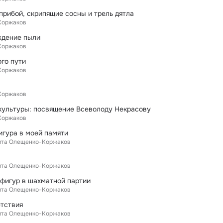
 прибой, скрипящие сосны и трель дятла
Коржаков
ждение пыли
Коржаков
ого пути
Коржаков
Коржаков
культуры: посвящение Всеволоду Некрасову
Коржаков
игура в моей памяти
ита Олещенко-Коржаков
ита Олещенко-Коржаков
 фигур в шахматной партии
ита Олещенко-Коржаков
тствия
ита Олещенко-Коржаков