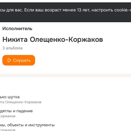
Русски
ы для вас. Если ваш возраст менее 13 лет, настроить cooki
Исполнитель
Никита Олещенко-Коржаков
3 альбома
Слушать
лько шутка
ита Олещенко-Коржаков
е дятлы и падение
Коржаков
оны, объекты и инструменты
Коржаков