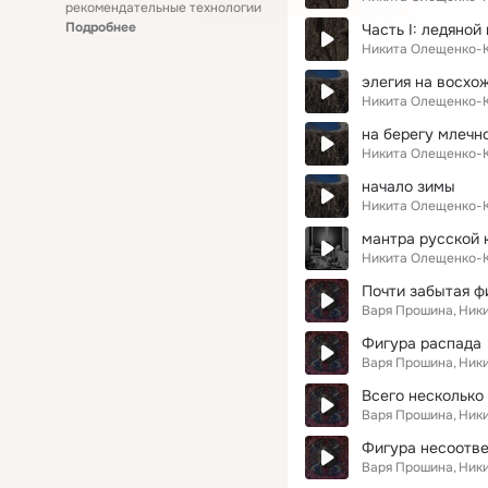
рекомендательные технологии
Подробнее
Часть I: ледяной
Никита Олещенко-
элегия на восхо
Никита Олещенко-
на берегу млечн
Никита Олещенко-
начало зимы
Никита Олещенко-
мантра русской 
Никита Олещенко-
Почти забытая ф
Варя Прошина
Ник
Фигура распада
Варя Прошина
Ник
Всего несколько
Варя Прошина
Ник
Фигура несоотве
Варя Прошина
Ник