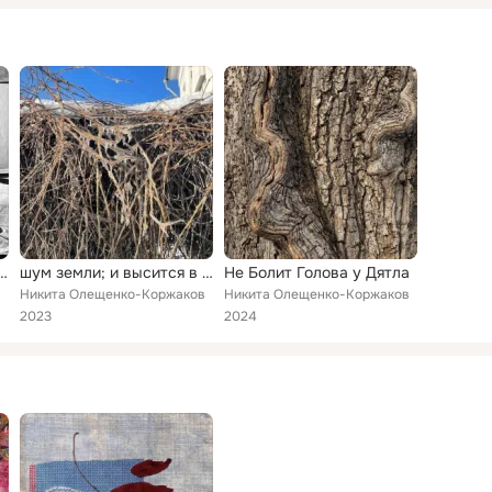
ультуры: посвящение Всеволоду Некрасову
шум земли; и высится в море терпенье скалы, осаждённой таким неслыханным ветром морским, что слышится ангелов пенье
Не Болит Голова у Дятла
в
Никита Олещенко-Коржаков
Никита Олещенко-Коржаков
2023
2024