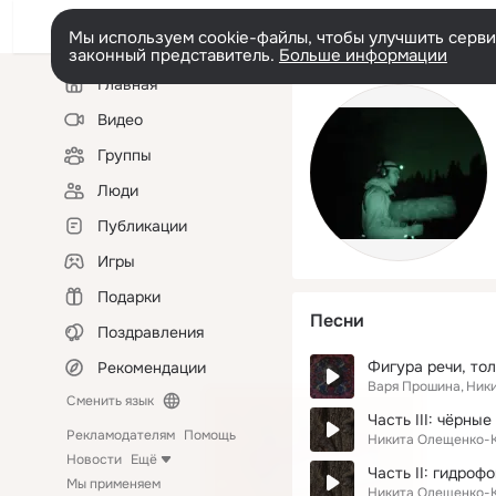
Мы используем cookie-файлы, чтобы улучшить сервис
законный представитель.
Больше информации
Левая
Главная
колонка
Видео
Группы
Люди
Публикации
Игры
Подарки
Песни
Поздравления
Фигура речи, то
Рекомендации
Варя Прошина
Ник
Сменить язык
Часть III: чёрны
Рекламодателям
Помощь
Никита Олещенко-
Новости
Ещё
Часть II: гидроф
Мы применяем
Никита Олещенко-