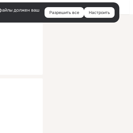
Помощь
Войти
й
e-файлы должен ваш
Разрешить все
Настроить
Правая
колонка