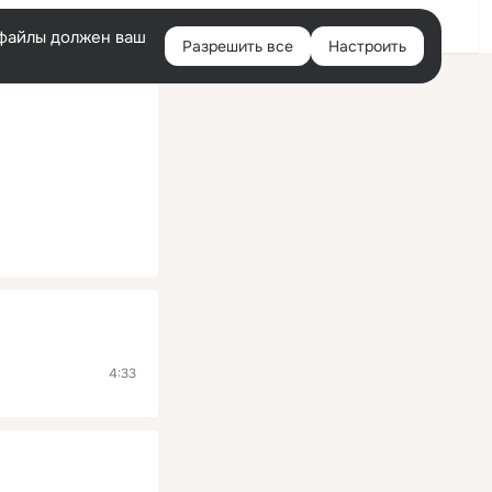
Помощь
Войти
й
e-файлы должен ваш
Разрешить все
Настроить
Правая
колонка
4:33