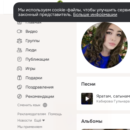
Мы используем cookie-файлы, чтобы улучшить сервис
законный представитель.
Больше информации
Левая
Главная
колонка
Видео
Группы
Люди
Публикации
Игры
Подарки
Песни
Поздравления
Яратам, сагынам 
Рекомендации
Кабирова Гульнара
Сменить язык
Рекламодателям
Помощь
Новости
Ещё
Альбомы
Мы применяем