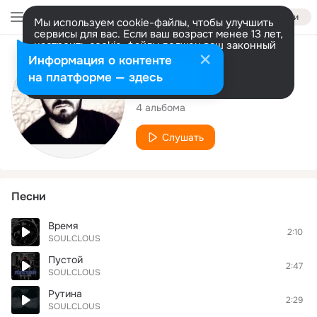
Войти
Мы используем cookie-файлы, чтобы улучшить
сервисы для вас. Если ваш возраст менее 13 лет,
настроить cookie-файлы должен ваш законный
представитель.
Больше информации
Исполнитель
Информация о контенте
Разрешить все
Настроить
на платформе — здесь
SOULCLOUS
4 альбома
Слушать
Песни
Время
2:10
SOULCLOUS
Пустой
2:47
SOULCLOUS
Рутина
2:29
SOULCLOUS