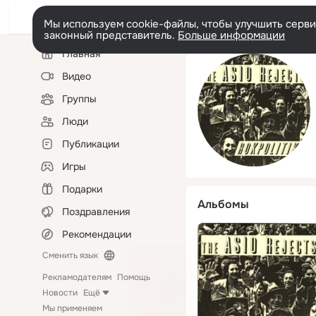
Мы используем cookie-файлы, чтобы улучшить сервис
законный представитель.
Больше информации
Левая
Главная
колонка
Видео
Группы
Люди
Публикации
Игры
Подарки
Альбомы
Поздравления
Рекомендации
Сменить язык
Рекламодателям
Помощь
Новости
Ещё
Мы применяем