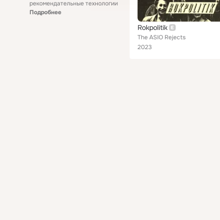
рекомендательные технологии
Подробнее
Rokpolitik
The ASIO Rejects
2023