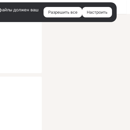
Помощь
Войти
й
e-файлы должен ваш
Разрешить все
Настроить
Правая
колонка