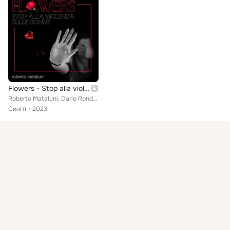
Flowers - Stop alla violenza sulle donne
Roberto Mataluni, Dario Rondanini
Сингл
2023