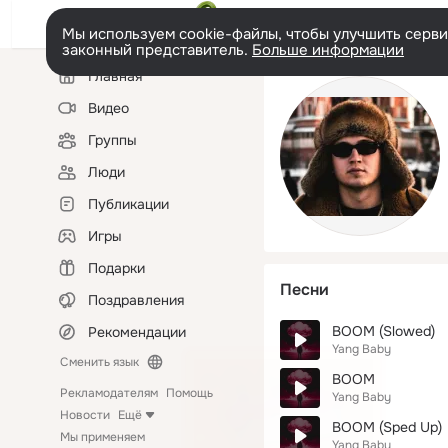
Мы используем cookie-файлы, чтобы улучшить сервис
законный представитель.
Больше информации
Левая
Главная
колонка
Видео
Группы
Люди
Публикации
Игры
Подарки
Песни
Поздравления
BOOM (Slowed)
Рекомендации
Yang Baby
Сменить язык
BOOM
Рекламодателям
Помощь
Yang Baby
Новости
Ещё
BOOM (Sped Up)
Мы применяем
Yang Baby