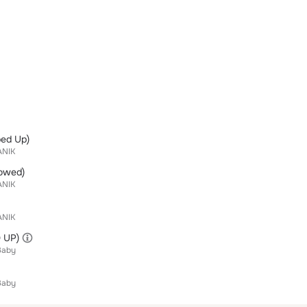
ed Up)
ANIK
owed)
ANIK
ANIK
 UP)
Baby
Baby