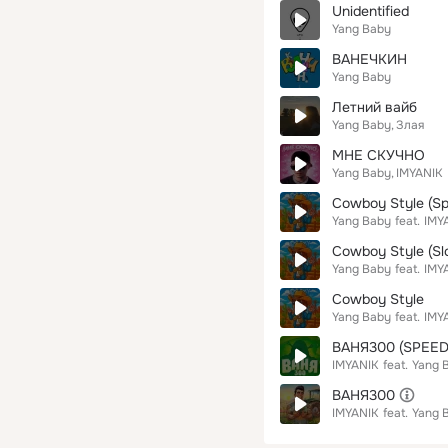
Unidentified
Yang Baby
ВАНЕЧКИН
Yang Baby
Летний вайб
Yang Baby
Злая
МНЕ СКУЧНО
Yang Baby
IMYANIK
Cowboy Style (Sp
Yang Baby
feat.
IMY
Cowboy Style (Sl
Yang Baby
feat.
IMY
Cowboy Style
Yang Baby
feat.
IMY
ВАНЯ300 (SPEED
IMYANIK
feat.
Yang 
ВАНЯ300
IMYANIK
feat.
Yang 