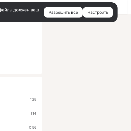
Помощь
Войти
й
e-файлы должен ваш
Разрешить все
Настроить
Правая
колонка
1:28
1:14
0:56