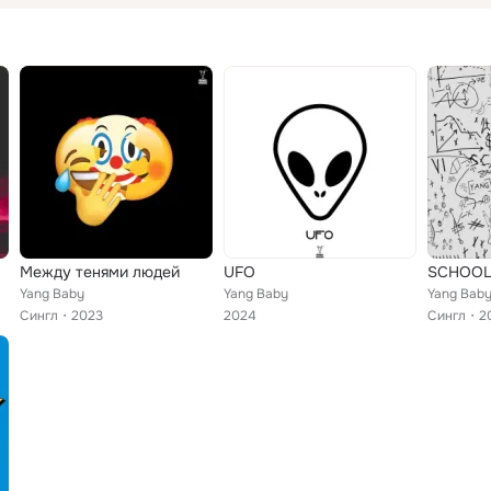
Между тенями людей
UFO
SCHOOL
Yang Baby
Yang Baby
Yang Bab
Сингл
2023
2024
Сингл
2