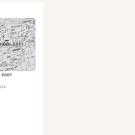
 BABY
y
024