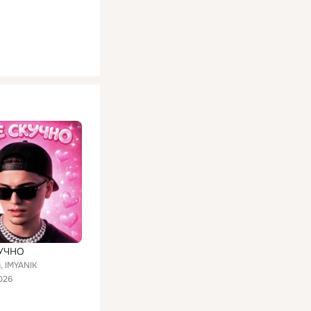
УЧНО
, IMYANIK
026