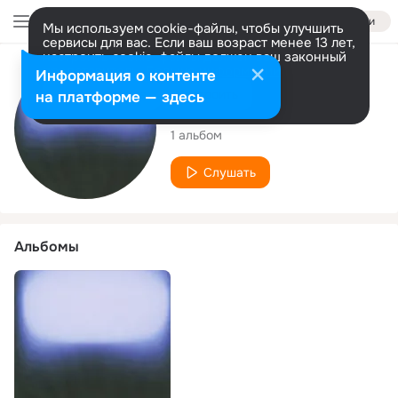
Войти
Мы используем cookie-файлы, чтобы улучшить
сервисы для вас. Если ваш возраст менее 13 лет,
настроить cookie-файлы должен ваш законный
представитель.
Больше информации
Исполнитель
Информация о контенте
Разрешить все
Настроить
на платформе — здесь
Terminals
1 альбом
Слушать
Альбомы