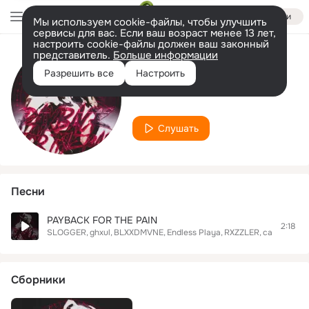
Войти
Мы используем cookie-файлы, чтобы улучшить
сервисы для вас. Если ваш возраст менее 13 лет,
настроить cookie-файлы должен ваш законный
представитель.
Больше информации
Исполнитель
Разрешить все
Настроить
SLXXPYMANE
Слушать
Песни
PAYBACK FOR THE PAIN
2:18
SLOGGER
ghxul
BLXXDMVNE
Endless Playa
RXZZLER
cakemanny
Сборники