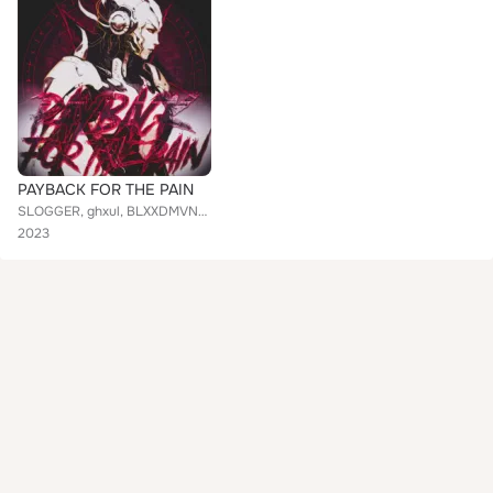
PAYBACK FOR THE PAIN
SLOGGER, ghxul, BLXXDMVNE, Endless Playa, RXZZLER, cakemanny, EUST4CE, kirxmad, DRXLXF, Sleepsneait, PHONKMANA, Sarkon, blxxdblv...
2023