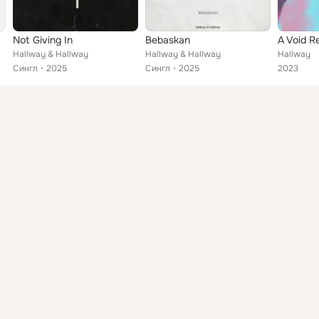
Not Giving In
Bebaskan
A Void Re
Hallway & Hallway
Hallway & Hallway
Hallway
Сингл
2025
Сингл
2025
2023