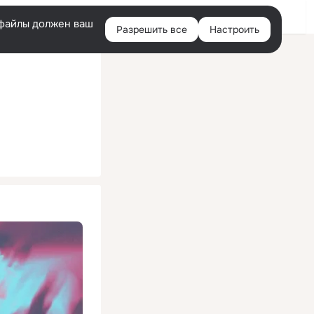
Помощь
Войти
й
e-файлы должен ваш
Разрешить все
Настроить
Правая
колонка