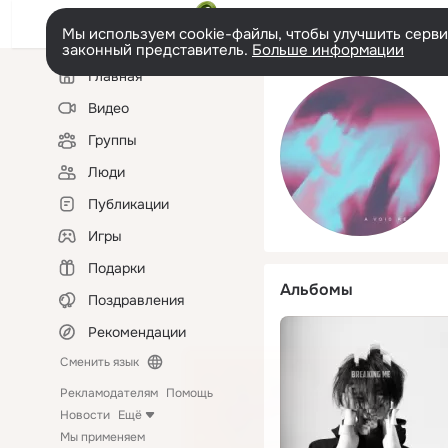
Мы используем cookie-файлы, чтобы улучшить сервис
законный представитель.
Больше информации
Левая
Главная
колонка
Видео
Группы
Люди
Публикации
Игры
Подарки
Альбомы
Поздравления
Рекомендации
Сменить язык
Рекламодателям
Помощь
Новости
Ещё
Мы применяем