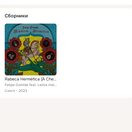
Сборники
Rabeca Hermética (A Chegada de Safi Al-Din no Sertão)
Felipe Gomide feat. carlos malta, gabriel levy, Eliezer Tristão, Ricardo Barros
Сингл
2023