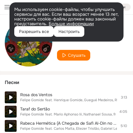
Войти
Мы используем cookie-файлы, чтобы улучшить
сервисы для вас. Если ваш возраст менее 13 лет,
настроить cookie-файлы должен ваш законный
представитель.
Больше информации
Исполнитель
Разрешить все
Настроить
Ricardo Barros
Слушать
Песни
Rosa dos Ventos
3:13
Felipe Gomide
feat.
Henrique Gomide
Guegué Medeiros
Ricardo Ba
Taraf do Sertão
4:05
Felipe Gomide
feat.
Mario Aphonso Iii
Nathanael Sousa
francisco l
Rabeca Hermética (A Chegada de Safi Al-Din no Sertão)
5:10
Felipe Gomide
feat.
Carlos Malta
Eliezer Tristão
Gabriel Levy
Ricar