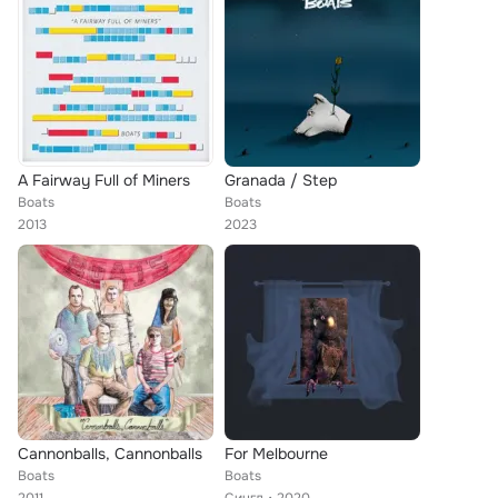
A Fairway Full of Miners
Granada / Step
Boats
Boats
2013
2023
Cannonballs, Cannonballs
For Melbourne
Boats
Boats