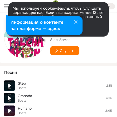
Войти
Мы используем cookie-файлы, чтобы улучшить
сервисы для вас. Если ваш возраст менее 13 лет,
настроить cookie-файлы должен ваш законный
представитель.
Больше информации
Исполнитель
Информация о контенте
Разрешить все
Настроить
на платформе — здесь
Boats
8 альбомов
Слушать
Песни
Step
2:51
Boats
Granada
4:14
Boats
Humano
3:45
Boats