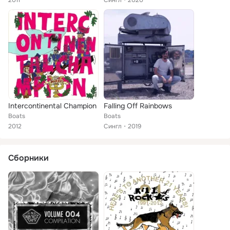
2011
Сингл
2020
Intercontinental Champion
Falling Off Rainbows
Boats
Boats
2012
Сингл
2019
Сборники