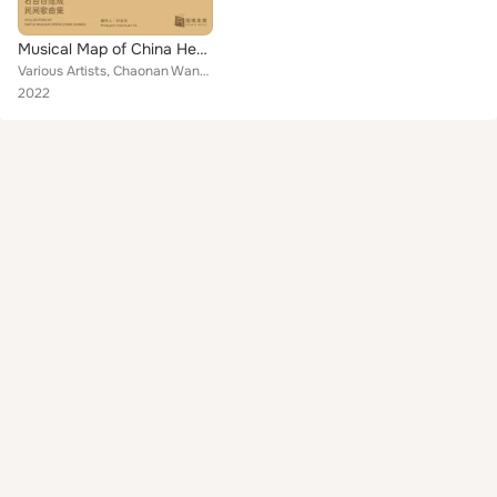
Musical Map of China Hearing Anhui Collection of Shitai Mulian Opera, Folk Songs
Various Artists, Chaonan Wang, Zhucheng Yang, Lamei Wang, Guiping Tu, Yisheng Wu
2022