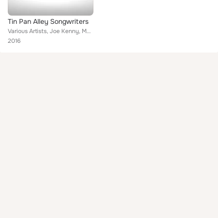
Tin Pan Alley Songwriters
Various Artists, Joe Kenny, Max Restaino, Julie Ludgate, Indica Campbell, Neil Fitzpatrick, Ken McLean, Lorna Bannon, Elliott Fr...
2016