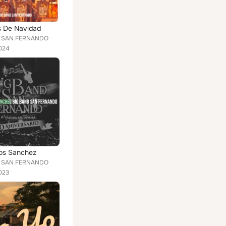
s De Navidad
D SAN FERNANDO
024
os Sanchez
D SAN FERNANDO
023