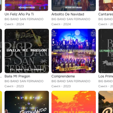
Un Feliz Año Pa Ti
Arbolito De Navidad
Cantare
BIG BAND SAN FERNANDO
BIG BAND SAN FERNANDO
BIG BAN
Сингл
2024
Сингл
2024
Сингл
2
or Y Cangrejito Playero
Baila MI Pregon
Comprendeme
Los Prim
BIG BAND SAN FERNANDO
BIG BAND SAN FERNANDO
BIG BAN
Сингл
2023
Сингл
2023
Сингл
2