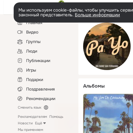
Мы используем cookie-файлы, чтобы улучшить сервис
законный представитель.
Больше информации
Левая
Главная
колонка
Видео
Группы
Люди
Публикации
Игры
Подарки
Альбомы
Поздравления
Рекомендации
Сменить язык
Рекламодателям
Помощь
Новости
Ещё
Мы применяем