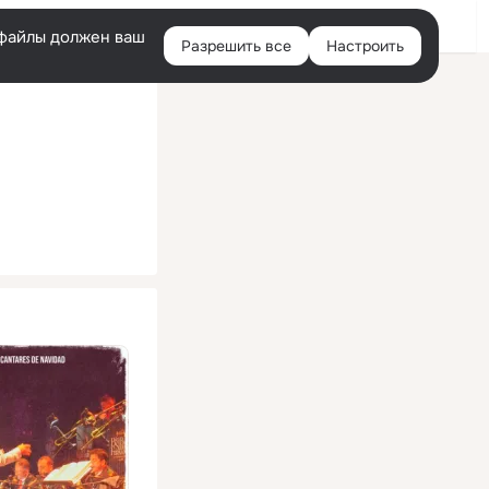
Помощь
Войти
й
e-файлы должен ваш
Разрешить все
Настроить
Правая
колонка