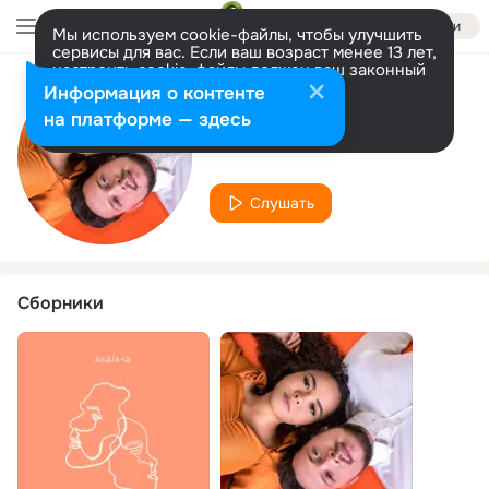
Войти
Мы используем cookie-файлы, чтобы улучшить
сервисы для вас. Если ваш возраст менее 13 лет,
настроить cookie-файлы должен ваш законный
представитель.
Больше информации
Информация о контенте
Исполнитель
Разрешить все
Настроить
на платформе — здесь
Afonso Santti
Слушать
Сборники