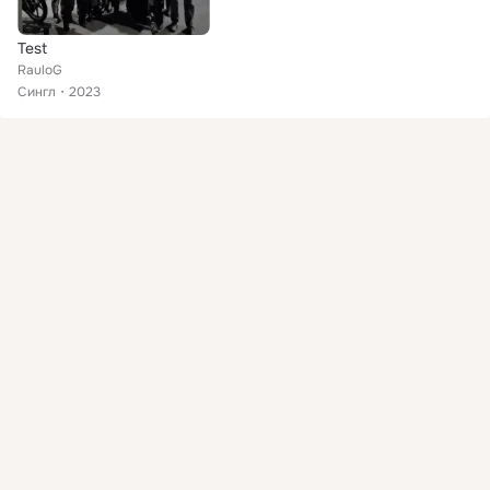
Test
RauloG
Сингл
2023