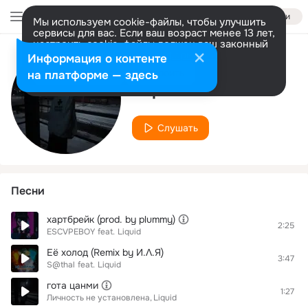
Войти
Мы используем cookie-файлы, чтобы улучшить
сервисы для вас. Если ваш возраст менее 13 лет,
настроить cookie-файлы должен ваш законный
представитель.
Больше информации
Информация о контенте
Исполнитель
Разрешить все
Настроить
на платформе — здесь
Liquid
Слушать
Песни
хартбрейк (prod. by plummy)
2:25
ESCVPEBOY
feat.
Liquid
Её холод (Remix by И.Ʌ.Я)
3:47
S@thal
feat.
Liquid
гота цанми
1:27
Личность не установлена
Liquid