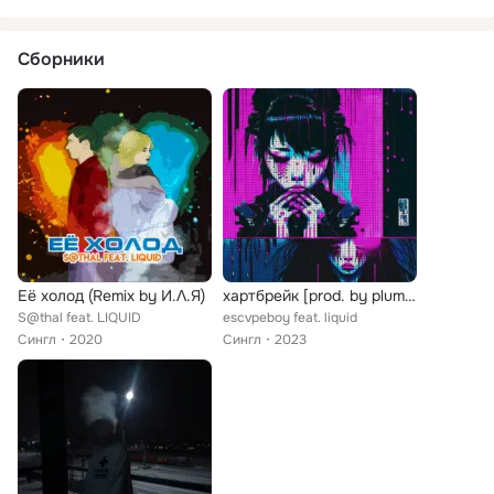
Сборники
Её холод (Remix by И.Ʌ.Я)
хартбрейк [prod. by plummy]
S@thal feat. LIQUID
escvpeboy feat. liquid
Сингл
2020
Сингл
2023