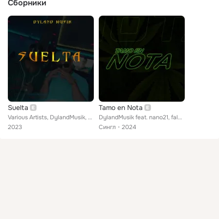
Сборники
Suelta
Tamo en Nota
Various Artists, DylandMusik, nano21, stanley golden, falcon flow, Elrusohn
DylandMusik feat. nano21, falcon flow, Elrusohn
2023
Сингл
2024