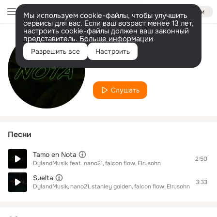
Войти
Мы используем cookie-файлы, чтобы улучшить
сервисы для вас. Если ваш возраст менее 13 лет,
настроить cookie-файлы должен ваш законный
представитель.
Больше информации
Исполнитель
Разрешить все
Настроить
falcon flow
Слушать
Песни
Tamo en Nota
2:50
DylandMusik
feat.
nano21
falcon flow
Elrusohn
Suelta
3:33
DylandMusik
nano21
stanley golden
falcon flow
Elrusohn