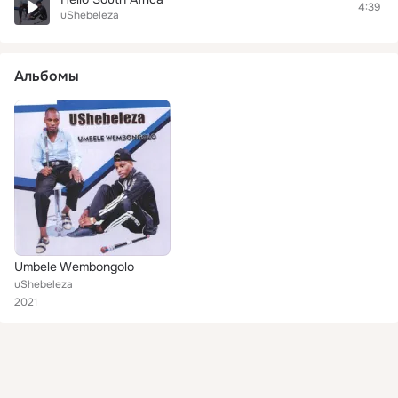
4:39
uShebeleza
Альбомы
Umbele Wembongolo
uShebeleza
2021