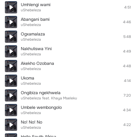
Umhlengi wami
4:51
uShebeleza
Abangani bami
4:46
uShebeleza
Ogxamalaza
5:48
uShebeleza
Nakhuliswa Yini
4:49
uShebeleza
Akekho Ozobana
4:48
uShebeleza
Ukoma
4:14
uShebeleza
Ongibiza ngekhwela
7:20
uShebeleza
feat.
Khaya Mseleku
Umbele wembongolo
4:34
uShebeleza
No! No! No
4:22
uShebeleza
Hello South Africa