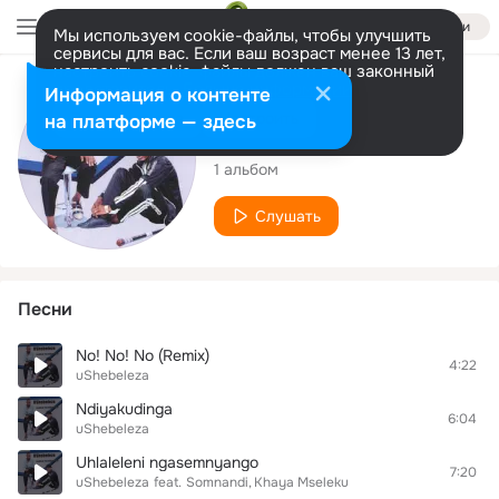
Войти
Мы используем cookie-файлы, чтобы улучшить
сервисы для вас. Если ваш возраст менее 13 лет,
настроить cookie-файлы должен ваш законный
представитель.
Больше информации
Исполнитель
Информация о контенте
Разрешить все
Настроить
на платформе — здесь
uShebeleza
1 альбом
Слушать
Песни
No! No! No (Remix)
4:22
uShebeleza
Ndiyakudinga
6:04
uShebeleza
Uhlaleleni ngasemnyango
7:20
uShebeleza
feat.
Somnandi
Khaya Mseleku