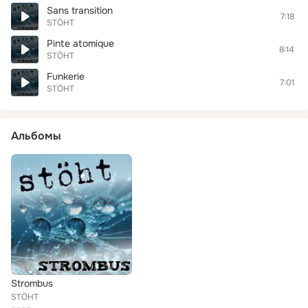
Sans transition
7:18
STÖHT
Pinte atomique
8:14
STÖHT
Funkerie
7:01
STÖHT
Альбомы
Strombus
STÖHT