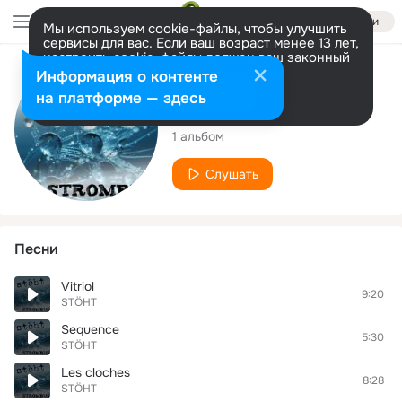
Войти
Мы используем cookie-файлы, чтобы улучшить
сервисы для вас. Если ваш возраст менее 13 лет,
настроить cookie-файлы должен ваш законный
представитель.
Больше информации
Исполнитель
Информация о контенте
Разрешить все
Настроить
на платформе — здесь
STÖHT
1 альбом
Слушать
Песни
Vitriol
9:20
STÖHT
Sequence
5:30
STÖHT
Les cloches
8:28
STÖHT