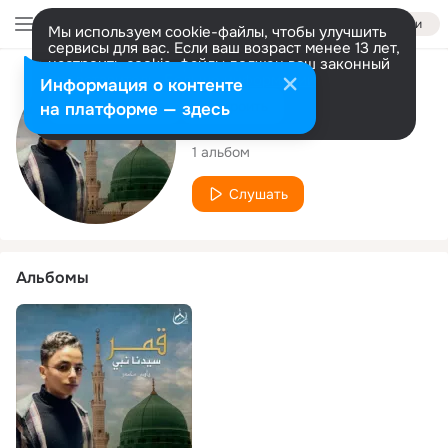
Войти
Мы используем cookie-файлы, чтобы улучшить
сервисы для вас. Если ваш возраст менее 13 лет,
настроить cookie-файлы должен ваш законный
представитель.
Больше информации
Исполнитель
Информация о контенте
Разрешить все
Настроить
на платформе — здесь
Bassem Mohamed
1 альбом
Слушать
Альбомы