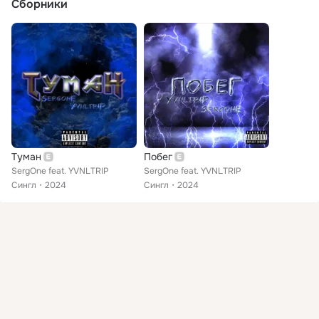
Сборники
Туман
Побег
SergOne feat. YVNLTRIP
SergOne feat. YVNLTRIP
Сингл
2024
Сингл
2024