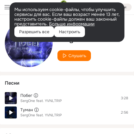
Войти
Мы используем cookie-файлы, чтобы улучшить
сервисы для вас. Если ваш возраст менее 13 лет,
настроить cookie-файлы должен ваш законный
представитель.
Больше информации
Исполнитель
Разрешить все
Настроить
SergOne
Слушать
Песни
Побег
3:28
SergOne
feat.
YVNLTRIP
Туман
2:56
SergOne
feat.
YVNLTRIP