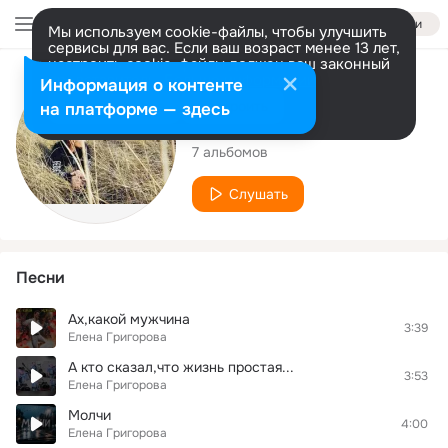
Войти
Мы используем cookie-файлы, чтобы улучшить
сервисы для вас. Если ваш возраст менее 13 лет,
настроить cookie-файлы должен ваш законный
представитель.
Больше информации
Исполнитель
Информация о контенте
Разрешить все
Настроить
на платформе — здесь
Елена Григорова
7 альбомов
Слушать
Песни
Ах,какой мужчина
3:39
Елена Григорова
А кто сказал,что жизнь простая...
3:53
Елена Григорова
Молчи
4:00
Елена Григорова