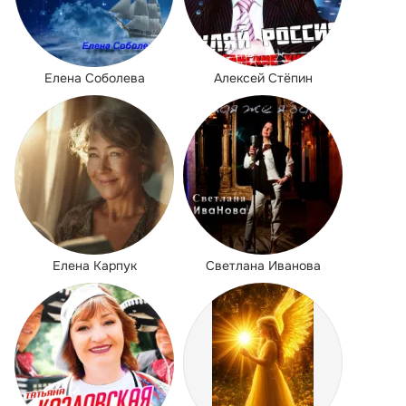
Елена Соболева
Алексей Стёпин
Елена Карпук
Светлана Иванова