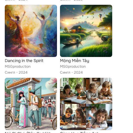
Dancing in the Spirit
Mộng Miền Tây
MSGproduction
MSGproduction
Сингл
2024
Сингл
2024