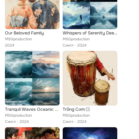
Our Beloved Family
Whispers of Serenity Deep Relaxation Journey
MSGproduction
MSGproduction
2024
Сингл
2024
Tranquil Waves Oceanic Meditation Soundscape
Trống Cơm
MSGproduction
MSGproduction
Сингл
2024
Сингл
2024