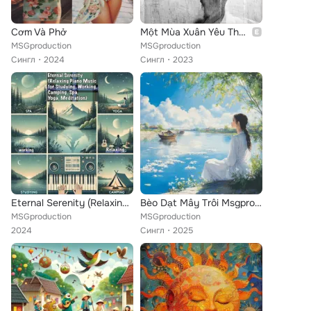
Cơm Và Phở
Một Mùa Xuân Yêu Thương
MSGproduction
MSGproduction
Сингл
2024
Сингл
2023
Eternal Serenity (Relaxing Piano Music for Studying, Working, Camping, Spa, Yoga, Meditation)
Bèo Dạt Mây Trôi Msgproduction
MSGproduction
MSGproduction
2024
Сингл
2025