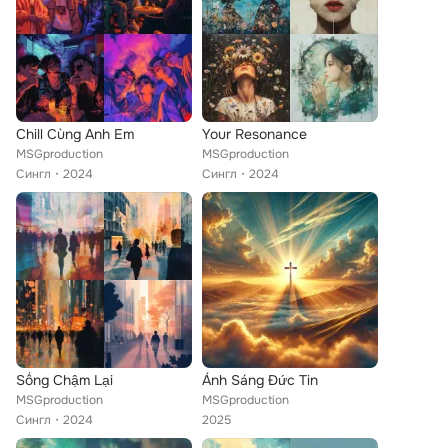
Chill Cùng Anh Em
Your Resonance
MSGproduction
MSGproduction
Сингл
2024
Сингл
2024
Sống Chậm Lại
Ánh Sáng Đức Tin
MSGproduction
MSGproduction
Сингл
2024
2025