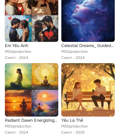
Em Yêu Anh
Celestial Dreams_ Guided Sleep Meditation
MSGproduction
MSGproduction
Сингл
2024
Сингл
2024
Radiant Dawn Energizing Morning Meditation
Yêu Là Thế
MSGproduction
MSGproduction
Сингл
2024
Сингл
2025