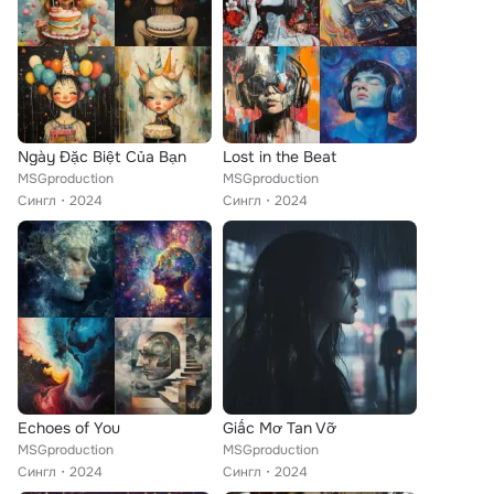
Ngày Đặc Biệt Của Bạn
Lost in the Beat
MSGproduction
MSGproduction
Сингл
2024
Сингл
2024
Echoes of You
Giấc Mơ Tan Vỡ
MSGproduction
MSGproduction
Сингл
2024
Сингл
2024