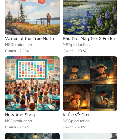
Voices of the True North
Bèo Dạt Mây Trôi 2 Funky
MSGproduction
MSGproduction
Сингл
2024
Сингл
2024
New Abc Song
Kí Ức Về Cha
MSGproduction
MSGproduction
Сингл
2024
Сингл
2024