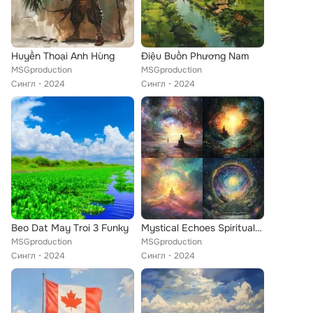
Huyền Thoại Anh Hùng
Điệu Buồn Phương Nam
MSGproduction
MSGproduction
Сингл
2024
Сингл
2024
Beo Dat May Troi 3 Funky
Mystical Echoes Spiritual Journey Meditation
MSGproduction
MSGproduction
Сингл
2024
Сингл
2024