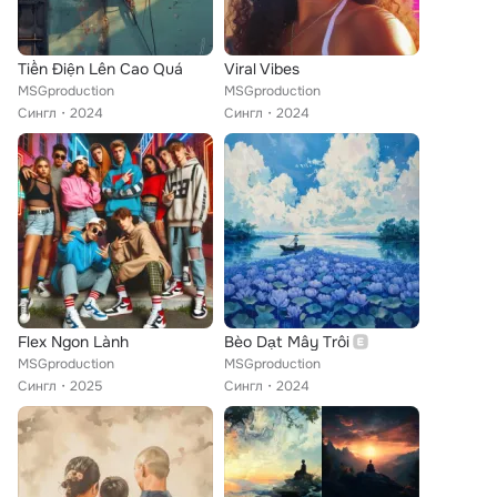
Tiền Điện Lên Cao Quá
Viral Vibes
MSGproduction
MSGproduction
Сингл
2024
Сингл
2024
Flex Ngon Lành
Bèo Dạt Mây Trôi
MSGproduction
MSGproduction
Сингл
2025
Сингл
2024