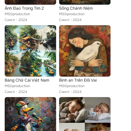
Ánh Đạo Trong Tim 2
Sống Chánh Niệm
MSGproduction
MSGproduction
Сингл
2024
Сингл
2024
Bảng Chữ Cái Việt Nam
Bình an Trên Đôi Vai
MSGproduction
MSGproduction
Сингл
2024
Сингл
2024