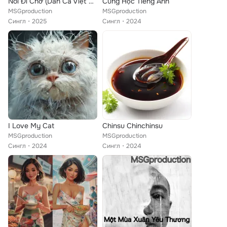
Nói Đi Chớ (Dân Ca Việt Nam)
Cùng Học Tiếng Anh
MSGproduction
MSGproduction
Сингл
2025
Сингл
2024
I Love My Cat
Chinsu Chinchinsu
MSGproduction
MSGproduction
Сингл
2024
Сингл
2024