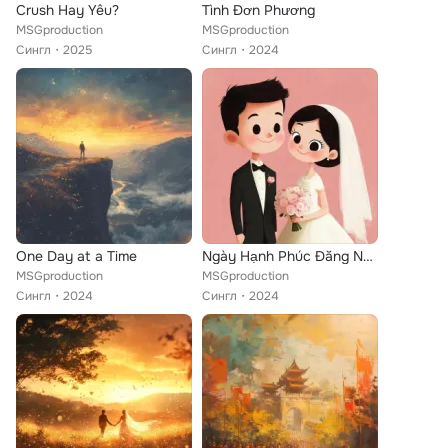
Crush Hay Yêu?
Tình Đơn Phương
MSGproduction
MSGproduction
Сингл
2025
Сингл
2024
One Day at a Time
Ngày Hạnh Phúc Đăng Nhân Và Kiều
MSGproduction
MSGproduction
Сингл
2024
Сингл
2024