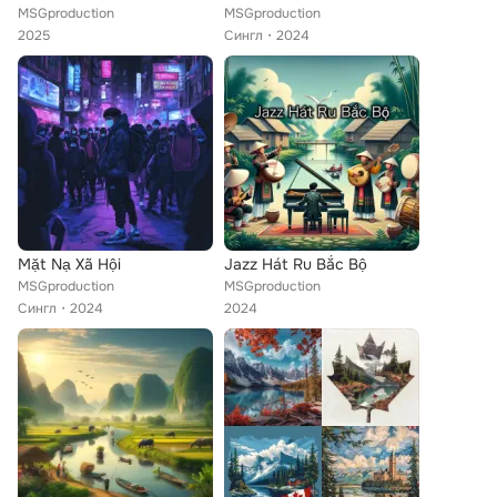
MSGproduction
MSGproduction
2025
Сингл
2024
Mặt Nạ Xã Hội
Jazz Hát Ru Bắc Bộ
MSGproduction
MSGproduction
Сингл
2024
2024