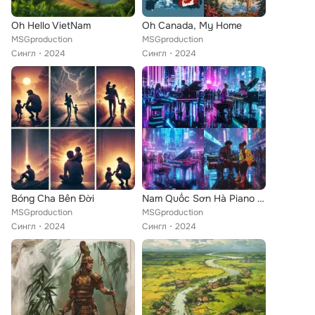
Oh Hello VietNam
Oh Canada, My Home
MSGproduction
MSGproduction
Сингл
2024
Сингл
2024
Bóng Cha Bên Đời
Nam Quốc Sơn Hà Piano Cơ
MSGproduction
MSGproduction
Сингл
2024
Сингл
2024