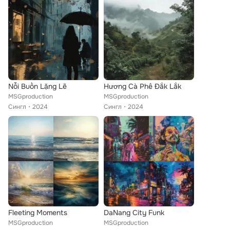
Nỗi Buồn Lặng Lẽ
Hương Cà Phê Đắk Lắk
MSGproduction
MSGproduction
Сингл
2024
Сингл
2024
Fleeting Moments
DaNang City Funk
MSGproduction
MSGproduction