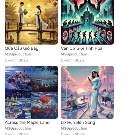
Qua Cầu Gió Bay
Ván Cờ Giới Tinh Hoa
MSGproduction
MSGproduction
Сингл
2025
Сингл
2025
Across the Maple Land
Lỡ Hẹn Bến Sông
MSGproduction
MSGproduction
Сингл
2024
Сингл
2025