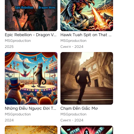
Epic Rebellion - Dragon Veins
Hawk Tuah Spit on That Thang
MSGproduction
MSGproduction
2025
Сингл
2024
Những Điều Ngược Đời Thú Vị
Chạm Đến Giấc Mơ
MSGproduction
MSGproduction
2024
Сингл
2024