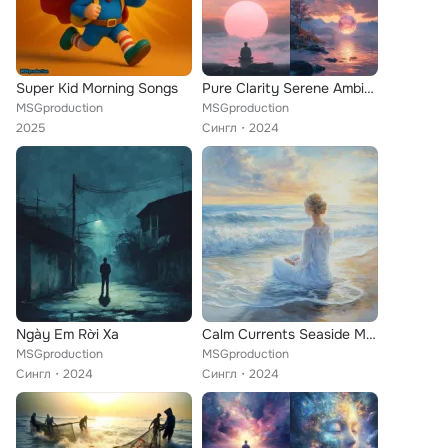
Super Kid Morning Songs
Pure Clarity Serene Ambient Vibes
MSGproduction
MSGproduction
2025
Сингл
2024
Ngày Em Rời Xa
Calm Currents Seaside Meditation Harmony
MSGproduction
MSGproduction
Сингл
2024
Сингл
2024