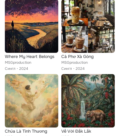
Where My Heart Belongs
Cà Phơ Xà Gòng
MSGproduction
MSGproduction
Сингл
2024
Сингл
2024
Chúa Là Tình Thương
Về Với Đắk Lắk