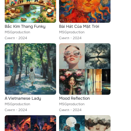
Bắc Kim Thang Funky
Bài Hát Của Mặt Trời
MSGproduction
MSGproduction
Сингл
2024
Сингл
2024
A Vietnamese Lady
Mood Reflection
MSGproduction
MSGproduction
Сингл
2024
Сингл
2024