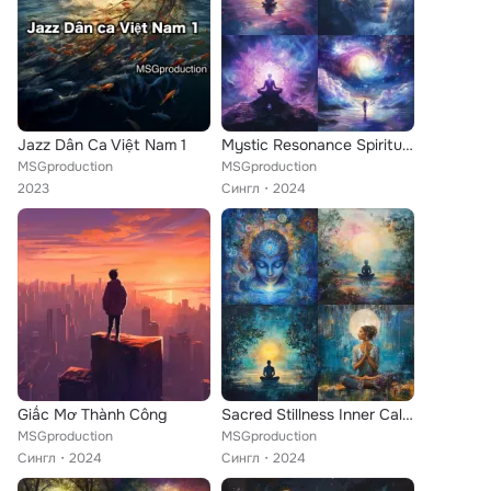
Jazz Dân Ca Việt Nam 1
Mystic Resonance Spiritual Meditation Voyage
MSGproduction
MSGproduction
2023
Сингл
2024
Giấc Mơ Thành Công
Sacred Stillness Inner Calm Awakening
MSGproduction
MSGproduction
Сингл
2024
Сингл
2024