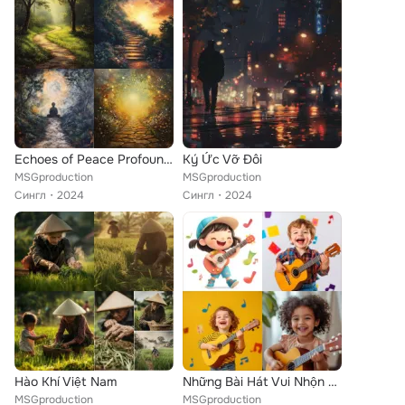
Echoes of Peace Profound Tranquility Path
Ký Ức Vỡ Đôi
MSGproduction
MSGproduction
Сингл
2024
Сингл
2024
Hào Khí Việt Nam
Những Bài Hát Vui Nhộn Cho Bé
MSGproduction
MSGproduction