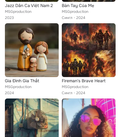
Jazz Dân Ca Việt Nam 2
Bàn Tay Của Mẹ
MSGproduction
MSGproduction
2023
Сингл
2024
Gia Đình Gia Thất
Fireman's Brave Heart
MSGproduction
MSGproduction
2024
Сингл
2024