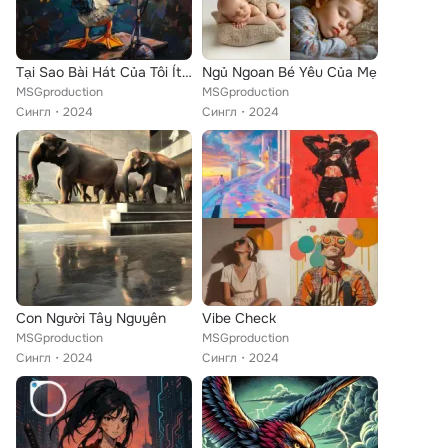
Tại Sao Bài Hát Của Tôi Ít View
Ngủ Ngoan Bé Yêu Của Mẹ
MSGproduction
MSGproduction
Сингл
2024
Сингл
2024
Con Người Tây Nguyên
Vibe Check
MSGproduction
MSGproduction
Сингл
2024
Сингл
2024