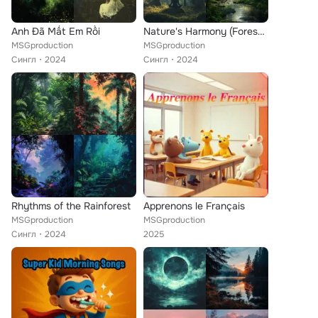
Anh Đã Mất Em Rồi
Nature's Harmony (Forest Meditation Ambience)
MSGproduction
MSGproduction
Сингл
2024
Сингл
2024
Rhythms of the Rainforest
Apprenons le Français
MSGproduction
MSGproduction
Сингл
2024
2025