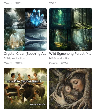
Сингл
2024
2024
Crystal Clear (Soothing Ambient Soundscape)
Wild Symphony Forest Meditation Atmosphere
MSGproduction
MSGproduction
Сингл
2024
Сингл
2024