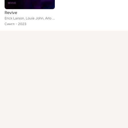
Revive
Erick Larson, Louie John, Arlo Monson
Сингл
2023