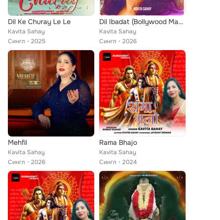
Dil Ke Churay Le Le
Dil Ibadat (Bollywood Mashup) [Cover]
Kavita Sahay
Kavita Sahay
Сингл
2025
Сингл
2026
Mehfil
Rama Bhajo
Kavita Sahay
Kavita Sahay
Сингл
2026
Сингл
2024