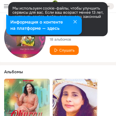
Войти
Мы используем cookie-файлы, чтобы улучшить
сервисы для вас. Если ваш возраст менее 13 лет,
настроить cookie-файлы должен ваш законный
представитель.
Больше информации
Исполнитель
Информация о контенте
Разрешить все
Настроить
на платформе — здесь
Kavita Sahay
18 альбомов
Слушать
Альбомы