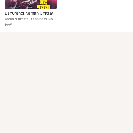
Bahurangi Naman Chittathararak Vaganatya Mard Maratha
Various Artists, Kashinath Maindare, Shantaramm Mane, Ganpat Mane, Dattaram Mane, Manohar Mane, Naresh Mane, Ananta Ambekar, Ram...
1995