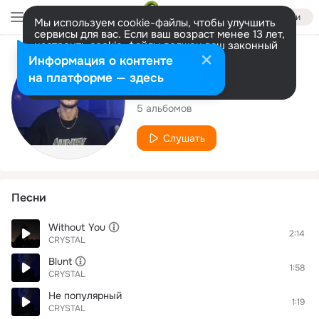
Войти
Мы используем cookie-файлы, чтобы улучшить
сервисы для вас. Если ваш возраст менее 13 лет,
настроить cookie-файлы должен ваш законный
представитель.
Больше информации
Исполнитель
Информация о контенте
Разрешить все
Настроить
на платформе — здесь
CRYSTAL
5 альбомов
Слушать
Песни
Without You
2:14
CRYSTAL
Blunt
1:58
CRYSTAL
Не популярный
1:19
CRYSTAL