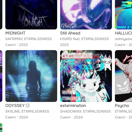
MIDNIGHT
Still Ahead
HALLUC
ETXRNLSDNXSS
SAFRIMXV, ETXRNLSDNXSS
HSXRD feat. ETXRNLSDNXSS
vishnyaz
Сингл
2023
2023
Сингл
2
ODYSSEY
extermination
Psycho
SKXLINE, ETXRNLSDNXSS
SHADOWIXX, ETXRNLSDNXSS
Сингл
2024
Сингл
2024
Сингл
2