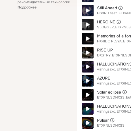
рекомендательные технологии
Подробнее
Still Ahead
HSXRD
feat.
ETXRN
HEROINE
SLOGGER
ETXRNL
Memories of a for
HXRIDO PLVYA
ETX
RISE UP
DXSTRY
ETXRNLSD
HALLUCINATIONS
vishnyazxc
ETXRNL
AZURE
vishnyazxc
ETXRNL
Solar eclipse
ETXRNLSDNXSS
bu
HALLUCINATION
vishnyazxc
ETXRNL
Pulsar
ETXRNLSDNXSS