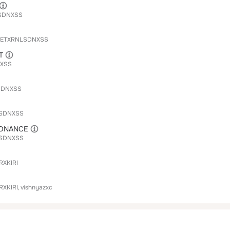
SDNXSS
ETXRNLSDNXSS
T
XSS
SDNXSS
SDNXSS
SONANCE
SDNXSS
RXKIRI
RXKIRI
vishnyazxc