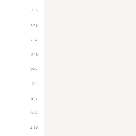
3:13
1:48
2:52
2:16
2:42
2:11
2:13
2:24
2:35