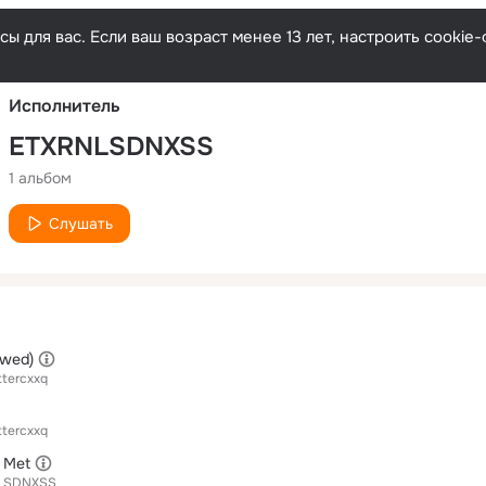
Русски
ы для вас. Если ваш возраст менее 13 лет, настроить cooki
Исполнитель
ETXRNLSDNXSS
1 альбом
Слушать
owed)
ttercxxq
ttercxxq
 Met
LSDNXSS