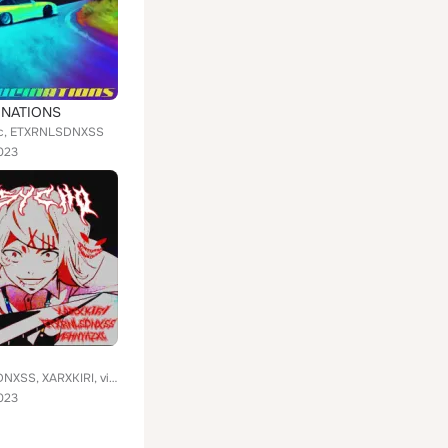
INATIONS
xc, ETXRNLSDNXSS
023
ETXRNLSDNXSS, XARXKIRI, vishnyazxc
023