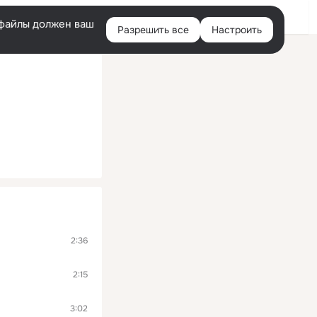
Помощь
Войти
й
e-файлы должен ваш
Разрешить все
Настроить
Правая
колонка
2:36
2:15
3:02