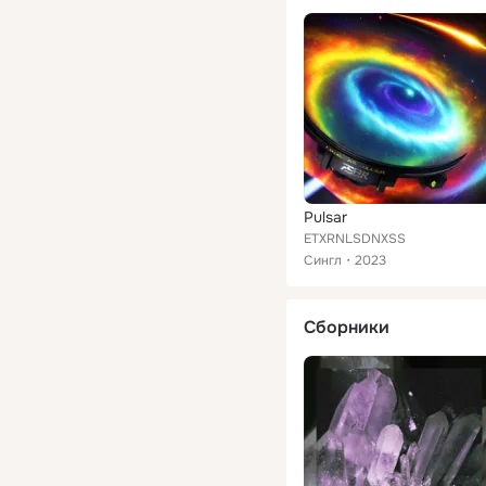
Pulsar
ETXRNLSDNXSS
Сингл
2023
Сборники