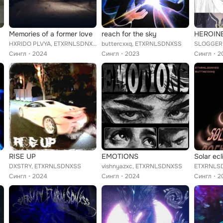
Memories of a former love
reach for the sky
HEROIN
HXRIDO PLVYA, ETXRNLSDNXSS
buttercxxq, ETXRNLSDNXSS
SLOGGER
Сингл
2024
Сингл
2023
Сингл
2
RISE UP
EMOTIONS
Solar ecl
DXSTRY, ETXRNLSDNXSS
vishnyazxc, ETXRNLSDNXSS
ETXRNLSD
Сингл
2024
Сингл
2024
Сингл
2