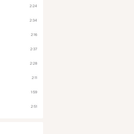
2:24
2:34
2:16
2:37
2:28
2:11
1:59
2:51