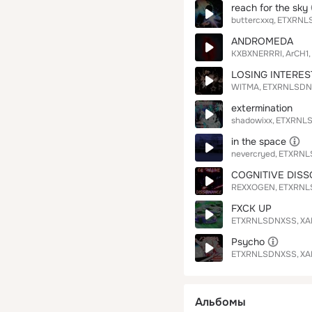
reach for the sky
buttercxxq
ETXRNL
ANDROMEDA
KXBXNERRRI
ArCH1
LOSING INTERES
WITMA
ETXRNLSDN
extermination
shadowixx
ETXRNL
in the space
nevercryed
ETXRNL
COGNITIVE DIS
REXXOGEN
ETXRNL
FXCK UP
ETXRNLSDNXSS
XA
Psycho
ETXRNLSDNXSS
XA
Альбомы