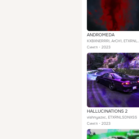
ANDROMEDA
KXBXNERRRI, ArCH1, 
Сингл
2023
HALLUCINATIONS 2
vishnyazxc, ETXRNLSDNXSS
Сингл
2023