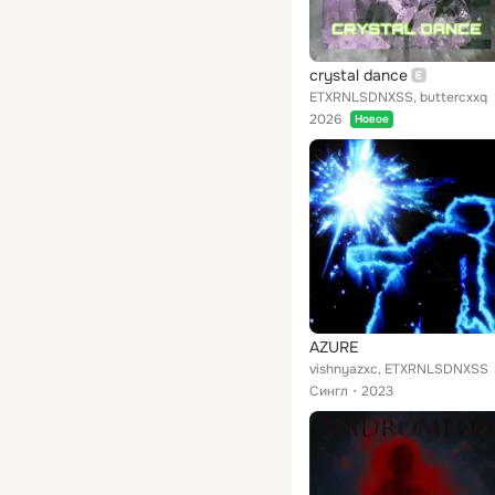
crystal dance
ETXRNLSDNXSS, buttercxxq
2026
Новое
AZURE
vishnyazxc, ETXRNLSDNXSS
Сингл
2023