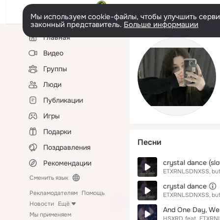
Мы используем cookie-файлы, чтобы улучшить сервис
законный представитель.
Больше информации
Левая
Главная
колонка
Видео
Группы
Люди
Публикации
Игры
Подарки
Песни
Поздравления
crystal dance (sl
Рекомендации
ETXRNLSDNXSS
bu
Сменить язык
crystal dance
Рекламодателям
Помощь
ETXRNLSDNXSS
bu
Новости
Ещё
And One Day, We
Мы применяем
HSXRD
feat.
ETXRN