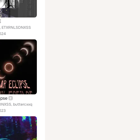
E
, ETXRNLSDNXSS
024
ipse
NXSS, buttercxxq
023