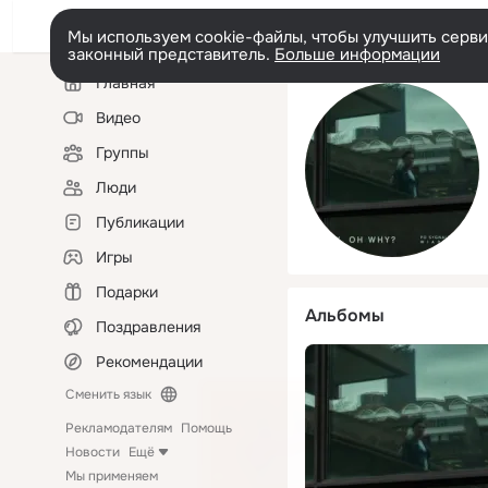
Мы используем cookie-файлы, чтобы улучшить сервис
законный представитель.
Больше информации
Левая
Главная
колонка
Видео
Группы
Люди
Публикации
Игры
Подарки
Альбомы
Поздравления
Рекомендации
Сменить язык
Рекламодателям
Помощь
Новости
Ещё
Мы применяем