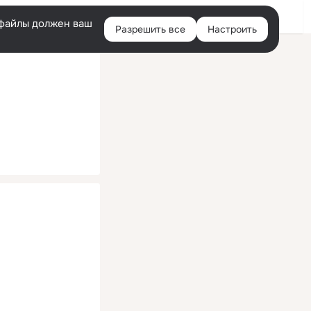
Помощь
Войти
й
e-файлы должен ваш
Разрешить все
Настроить
Правая
колонка