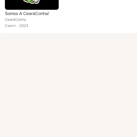
Somos A CearáConha!
CearáConha
Сингл
2023